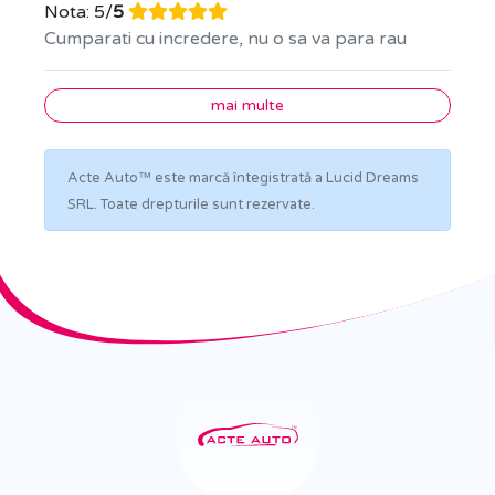
Nota: 5/
5
Cumparati cu incredere, nu o sa va para rau
mai multe
Acte Auto™ este marcă întegistrată a Lucid Dreams
SRL. Toate drepturile sunt rezervate.