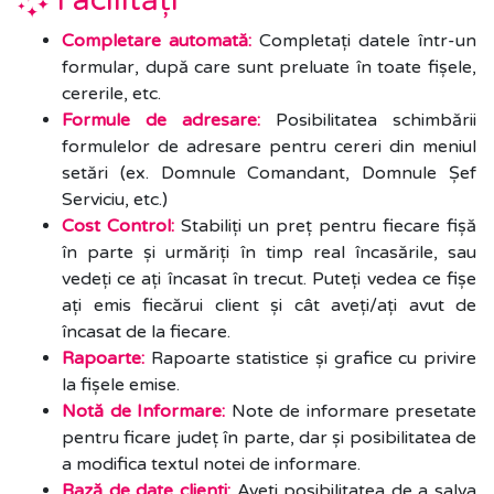
Completare automată:
Completați datele într-un
formular, după care sunt preluate în toate fișele,
cererile, etc.
Formule de adresare:
Posibilitatea schimbării
formulelor de adresare pentru cereri din meniul
setări (ex. Domnule Comandant, Domnule Șef
Serviciu, etc.)
Cost Control:
Stabiliți un preț pentru fiecare fișă
în parte și urmăriți în timp real încasările, sau
vedeți ce ați încasat în trecut. Puteți vedea ce fișe
ați emis fiecărui client și cât aveți/ați avut de
încasat de la fiecare.
Rapoarte:
Rapoarte statistice și grafice cu privire
la fișele emise.
Notă de Informare:
Note de informare presetate
pentru ficare județ în parte, dar și posibilitatea de
a modifica textul notei de informare.
Bază de date clienți:
Aveți posibilitatea de a salva