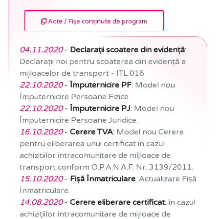
Acte / Fișe conținute de program
04.11.2020
-
Declarații scoatere din evidență
:
Declarații noi pentru scoaterea din evidență a
mijloacelor de transport - ITL 016
22.10.2020
-
Împuternicire PF
:
Model nou
Împuternicire Persoane Fizice.
22.10.2020
-
Împuternicire PJ
:
Model nou
Împuternicire Persoane Juridice.
16.10.2020
-
Cerere TVA
:
Model nou Cerere
pentru eliberarea unui certificat in cazul
achizitiilor intracomunitare de mĳloace de
transport conform O.P.A.N.A.F. Nr. 3139/2011.
15.10.2020
-
Fișă Înmatriculare
:
Actualizare Fișă
Înmatriculare.
14.08.2020
-
Cerere eliberare certificat
:
în cazul
achizițiilor intracomunitare de mijloace de