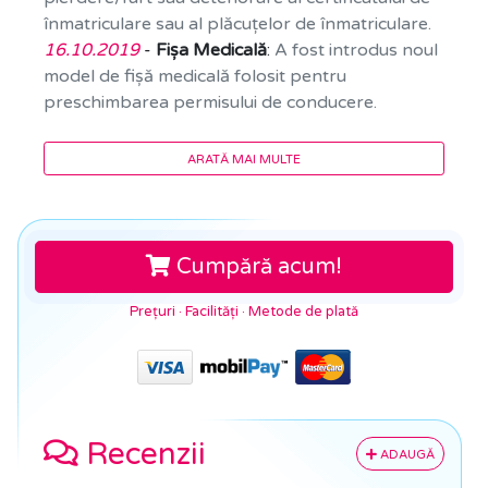
înmatriculare sau al plăcuțelor de înmatriculare.
16.10.2019
-
Fișa Medicală
:
A fost introdus noul
model de fișă medicală folosit pentru
preschimbarea permisului de conducere.
ARATĂ MAI MULTE
Cumpără acum!
Prețuri
·
Facilități
·
Metode de plată
Recenzii
ADAUGĂ