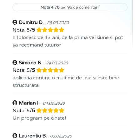
Nota 4.78
din
95 de comentarii
Dumitru D.
·
26.03.2020
Nota: 5/
5
Il folosesc de 13 ani, de la prima versiune si pot
sa recomand tuturor
Simona N.
·
24.03.2020
Nota: 5/
5
aplicatia contine o multime de fise si este bine
structurata
Marian I.
·
04.02.2020
Nota: 5/
5
Un program pe cinste!
Laurentiu B.
·
03.02.2020