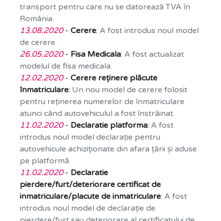
transport pentru care nu se datorează TVA în
România.
13.08.2020
-
Cerere
:
A fost introdus noul model
de cerere.
26.05.2020
-
Fisa Medicala
:
A fost actualizat
modelul de fisa medicala.
12.02.2020
-
Cerere reținere plăcute
înmatriculare
:
Un nou model de cerere folosit
pentru reținerea numerelor de înmatriculare
atunci când autovehiculul a fost înstrăinat.
11.02.2020
-
Declaratie platforma
:
A fost
introdus noul model declarație pentru
autovehicule achiziționate din afara țării și aduse
pe platformă.
11.02.2020
-
Declaratie
pierdere/furt/deteriorare certificat de
inmatriculare/placute de inmatriculare
:
A fost
introdus noul model de declarație de
pierdere/furt sau deteriorare al certificatului de