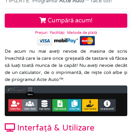
TIPIZATE. Programul
Acte Auto
™ face tot!
Cumpără acum!
Prețuri
·
Facilități
·
Metode de plată
De acum nu mai aveți nevoie de masina de scris
învechită care la care orice greșeală de tastare vă făcea
să luați toată munca de la capăt! Nu aveți nevoie decât
de un calculator, de o imprimantă, de niște coli albe și
de programul Acte Auto™.
Interfață & Utilizare