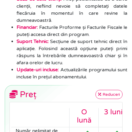
clienții, nefiind nevoie să completați datele
fiecăruia în momentul în care revine la
dumneavoastră.
Financiar:
Facturile Proforme și Facturile Fiscale le
puteți accesa direct din program.
Suport Tehnic:
Secțiune de suport tehnic direct în
aplicație. Folosind această opțiune puteți primi
răspuns la întrebările dumneavoastră chiar și în
afara orelor de lucru.
Update-uri incluse:
Actualizările programului sunt
incluse în prețul abonamentului.
Preț
Reduceri
O
3 luni
lună
Număr nelimitat de