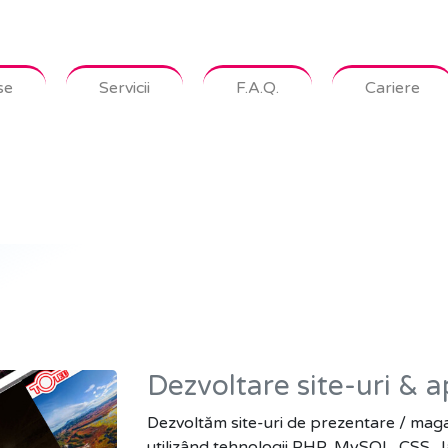
se
Servicii
F.A.Q.
Cariere
Dezvoltare site-uri & a
Dezvoltăm site-uri de prezentare / maga
utilizând tehnologii PHP, MySQL, CSS, J