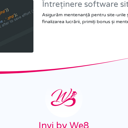
Întreținere software s
Asigurăm mentenanță pentru site-urile și 
finalizarea lucrării, primiți bonus și me
Invi by We8